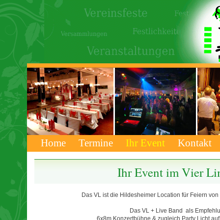
Home
Termine
Ihr Event
Kontakt
Ihr Event im Vier L
Das VL ist die Hildesheimer Location für Feiern von
Das VL + Live Band als Empfehl
6x8m Konzertbühne & zugleich Party Licht auf