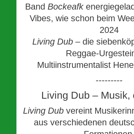
Band
Bockeafk
energiegela
Vibes, wie schon beim Wee
2024
Living Dub
– die siebenkö
Reggae-Urgestei
Multiinstrumentalist
Hene
---------
Living Dub – Musik, d
Living Dub
vereint Musikerin
aus verschiedenen deuts
Formationen