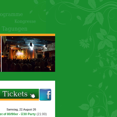
Samstag, 22.August 26
st of 80/90er - Ü30 Party
(21:00)