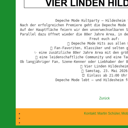
Depeche Mode Kultparty – Hildesheim t
Nach der erfolgreichen Premiere geht die Depeche Mode 
Auf der Hauptfläche feiern wir den unverwechselbaren S
Parallel dazu öffnet wieder die 80er Jahre Area, in de
Freut euch auf:

 Depeche Mode Hits aus allen E
 Fan-Favoriten, Klassiker und selten g
✨ eine zusätzliche 80er Jahre Area mit den größ
 eine leidenschaftliche Community und eine Tan
Ob langjähriger Fan, Szene-Kenner oder Liebhaber der 8
 Vier Linden Hildesheim
 Samstag, 23. Mai 2026

⏰ Einlass ab 21:00 Uhr

Depeche Mode lebt – und Hildesheim f
Zurück
Kontakt: Martin Schüler, Mob